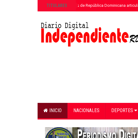
»
TITULARES
ETED y la Armada de República Dominicana articula
INICIO
NACIONALES
DEPORTES