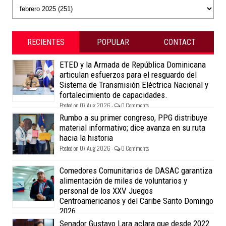
RECIENTES
POPULAR
CONTACT
ETED y la Armada de República Dominicana
articulan esfuerzos para el resguardo del
Sistema de Transmisión Eléctrica Nacional y
fortalecimiento de capacidades.
Posted on 07 Aug 2026 -
0 Comments
Rumbo a su primer congreso, PPG distribuye
material informativo; dice avanza en su ruta
hacia la historia
Posted on 07 Aug 2026 -
0 Comments
Comedores Comunitarios de DASAC garantiza
alimentación de miles de voluntarios y
personal de los XXV Juegos
Centroamericanos y del Caribe Santo Domingo
2026
Posted on 07 Aug 2026 -
0 Comments
Senador Gustavo Lara aclara que desde 2022