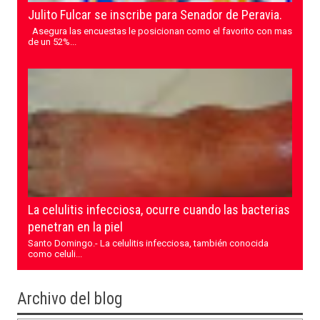
Julito Fulcar se inscribe para Senador de Peravia.
Asegura las encuestas le posicionan como el favorito con mas
de un 52%...
La celulitis infecciosa, ocurre cuando las bacterias
penetran en la piel
Santo Domingo.- La celulitis infecciosa, también conocida
como celuli...
Archivo del blog