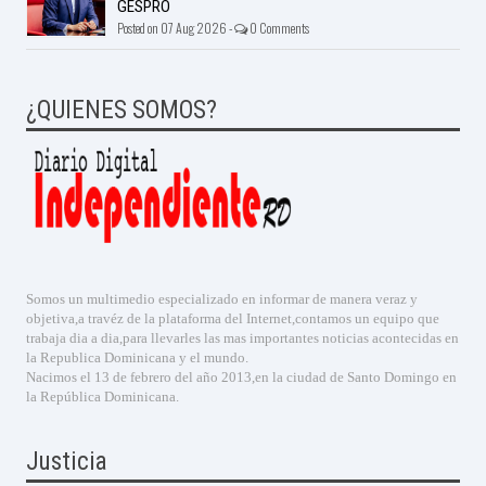
GESPRO
Posted on 07 Aug 2026 -
0 Comments
¿QUIENES SOMOS?
Somos un multimedio especializado en informar de manera veraz y
objetiva,a travéz de la plataforma del Internet,contamos un equipo que
trabaja dia a dia,para llevarles las mas importantes noticias acontecidas en
la Republica Dominicana y el mundo.
Nacimos el 13 de febrero del año 2013,en la ciudad de Santo Domingo en
la República Dominicana.
Justicia