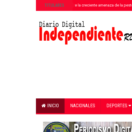
»
TITULARES
ANPA alerta sobre la creciente amenaza de la pest
INICIO
NACIONALES
DEPORTES