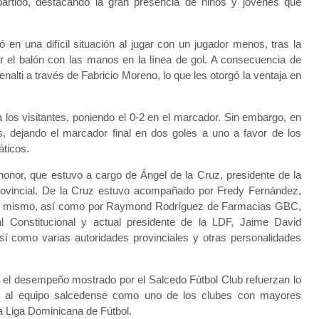
 partido, destacando la gran presencia de niños y jóvenes que
ó en una difícil situación al jugar con un jugador menos, tras la
 el balón con las manos en la línea de gol. A consecuencia de
penalti a través de Fabricio Moreno, lo que les otorgó la ventaja en
 los visitantes, poniendo el 0-2 en el marcador. Sin embargo, en
s, dejando el marcador final en dos goles a uno a favor de los
áticos.
honor, que estuvo a cargo de Ángel de la Cruz, presidente de la
rovincial. De la Cruz estuvo acompañado por Fredy Fernández,
 del mismo, así como por Raymond Rodríguez de Farmacias GBC,
l Constitucional y actual presidente de la LDF, Jaime David
sí como varias autoridades provinciales y otras personalidades
 y el desempeño mostrado por el Salcedo Fútbol Club refuerzan lo
an al equipo salcedense como uno de los clubes con mayores
la Liga Dominicana de Fútbol.