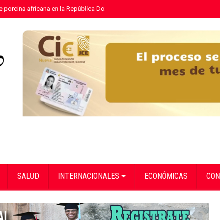
e porcina africana en la República Dominicana
»
Eloy Tejera gana el Premio
SALUD
INTERNACIONALES
ECONÓMICAS
CON