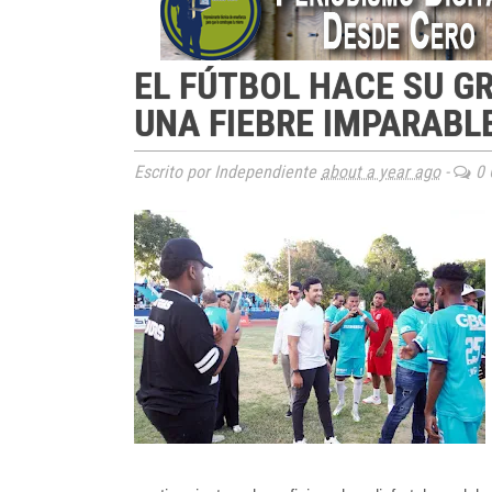
EL FÚTBOL HACE SU G
UNA FIEBRE IMPARABL
Escrito por Independiente
about a year ago
-
0 