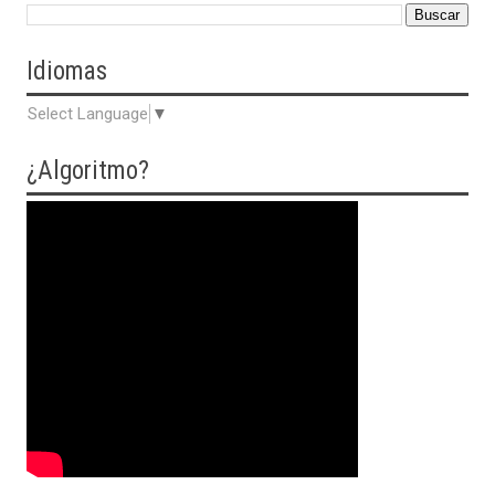
Idiomas
Select Language
▼
¿Algoritmo?