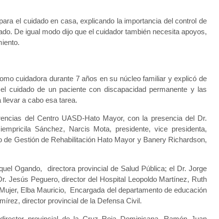
ara el cuidado en casa, explicando la importancia del control de
ado. De igual modo dijo que el cuidador también necesita apoyos,
miento.
como cuidadora durante 7 años en su núcleo familiar y explicó de
el cuidado de un paciente con discapacidad permanente y las
llevar a cabo esa tarea.
erencias del Centro UASD-Hato Mayor, con la presencia del Dr.
mpricila Sánchez, Narcis Mota, presidente, vice presidenta,
jo de Gestión de Rehabilitación Hato Mayor y Banery Richardson,
uel Ogando, directora provincial de Salud Pública; el Dr. Jorge
Dr. Jesús Peguero, director del Hospital Leopoldo Martínez, Ruth
la Mujer, Elba Mauricio, Encargada del departamento de educación
írez, director provincial de la Defensa Civil.
 director provincial de la Cruz Roja Dominicana, Ramón Juan