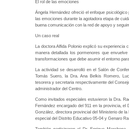
El rol de las emociones
Ángela Hernández ofreció el enfoque psicológico p
las emociones durante la agotadora etapa de cuid
buena comunicación con la red de apoyo y segui
Un caso real
La doctora Alfida Polonio explicó su experiencia 
manera detallada los pormenores que envuelve 
transformaciones que debe asumir el entorno para 
La actividad se desarrolló en el Salón de Conf
Tomás Suero, la Dra. Ana Belkis Romero, Lucie
tesorera y secretaria respectivamente del Conse
administrador del Centro.
Como invitados especiales estuvieron la Dra. Raq
Fernández encargado del 911 en la provincia, el 
González, directora provincial del Ministerio de 
especial del Distrito Educativo 05-04 y Genaro Ram
También participaron el Dr. Enrique Marchena,