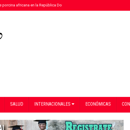
e porcina africana en la República Dominicana
»
Eloy Tejera gana el Premio
SALUD
INTERNACIONALES
ECONÓMICAS
CON