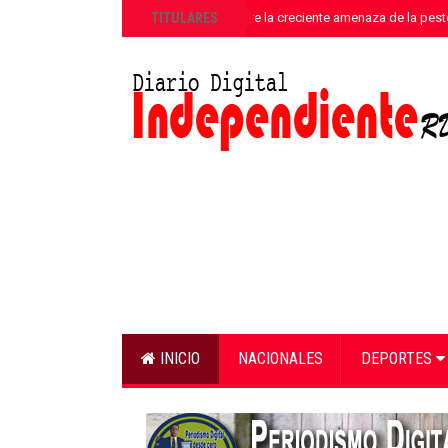
»
TITULARES
ANPA alerta sobre la creciente amenaza de la pest
INICIO
NACIONALES
DEPORTES