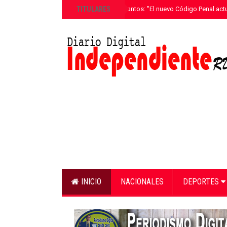
»
TITULARES
Ricardo de los Santos: "El nuevo Código Penal actu
INICIO
NACIONALES
DEPORTES