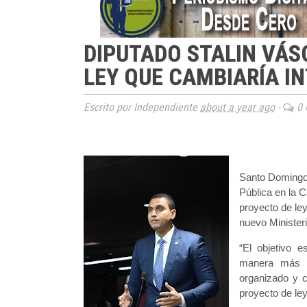
DIPUTADO STALIN VÁ
LEY QUE CAMBIARÍA IN
Escrito por Independiente
about a year ago
-
0 
Santo Domingo.
Pública en la 
proyecto de ley
nuevo Minister
“El objetivo e
manera más ef
organizado y c
proyecto de ley