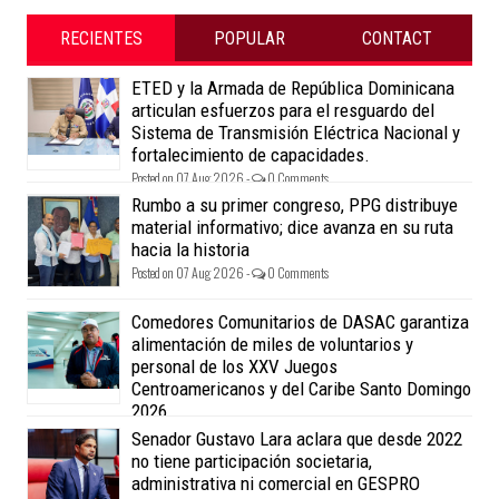
RECIENTES
POPULAR
CONTACT
ETED y la Armada de República Dominicana
articulan esfuerzos para el resguardo del
Sistema de Transmisión Eléctrica Nacional y
fortalecimiento de capacidades.
Posted on 07 Aug 2026 -
0 Comments
Rumbo a su primer congreso, PPG distribuye
material informativo; dice avanza en su ruta
hacia la historia
Posted on 07 Aug 2026 -
0 Comments
Comedores Comunitarios de DASAC garantiza
alimentación de miles de voluntarios y
personal de los XXV Juegos
Centroamericanos y del Caribe Santo Domingo
2026
Posted on 07 Aug 2026 -
0 Comments
Senador Gustavo Lara aclara que desde 2022
no tiene participación societaria,
administrativa ni comercial en GESPRO