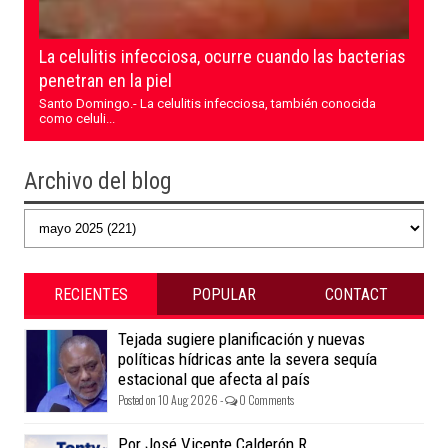
La celulitis infecciosa, ocurre cuando las bacterias
penetran en la piel
Santo Domingo.- La celulitis infecciosa, también conocida
como celuli...
Archivo del blog
RECIENTES
POPULAR
CONTACT
Tejada sugiere planificación y nuevas
políticas hídricas ante la severa sequía
estacional que afecta al país
Posted on 10 Aug 2026 -
0 Comments
Por José Vicente Calderón R.