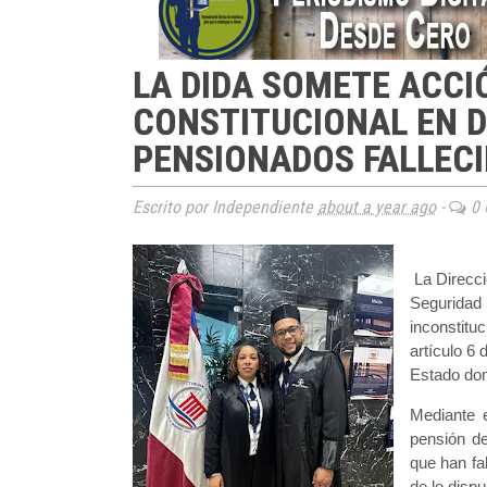
LA DIDA SOMETE ACCI
CONSTITUCIONAL EN D
PENSIONADOS FALLEC
Escrito por Independiente
about a year ago
-
0 
La Direcci
Seguridad 
inconstituc
artículo 6
Estado do
Mediante 
pensión de
que han fa
de lo dispu