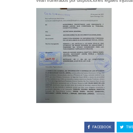
vean vulnerados por disposiciones legales injustas
FACEBOOK
TWE