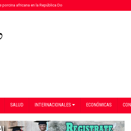
e porcina africana en la República Dominicana
»
Eloy Tejera gana el Premio
SALUD
INTERNACIONALES
ECONÓMICAS
CON