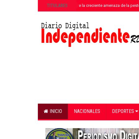
»
TITULARES
ANPA alerta sobre la creciente amenaza de la pest
INICIO
NACIONALES
DEPORTES