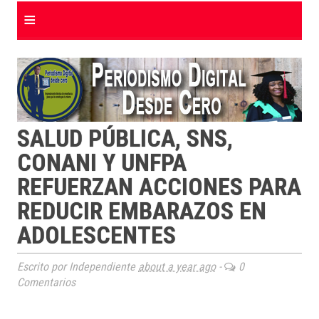
≡
SALUD PÚBLICA, SNS,
CONANI Y UNFPA
REFUERZAN ACCIONES PARA
REDUCIR EMBARAZOS EN
ADOLESCENTES
Escrito por Independiente
about a year ago
-
0
Comentarios