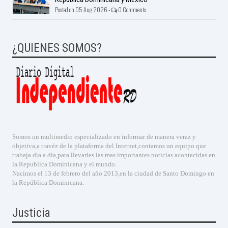
Posted on 05 Aug 2026 -
0 Comments
¿QUIENES SOMOS?
Somos un multimedio especializado en informar de manera veraz y
objetiva,a travéz de la plataforma del Internet,contamos un equipo que
trabaja dia a dia,para llevarles las mas importantes noticias acontecidas en
la Republica Dominicana y el mundo.
Nacimos el 13 de febrero del año 2013,en la ciudad de Santo Domingo en
la República Dominicana.
Justicia