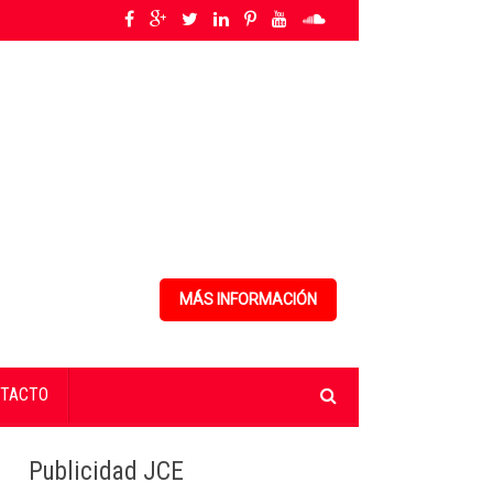
 conflictos innecesarios
»
COOPNAMA convoca a sus asociados a participar e
MÁS INFORMACIÓN
TACTO
Publicidad JCE