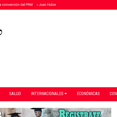
la convención del PRM
»
Juan Hubieres dice acuerdo en corredor Mella evita
SALUD
INTERNACIONALES
ECONÓMICAS
CON