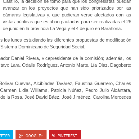
Castillo, la decisión se tomó para que los congresistas puedan
avanzar en los proyectos que han sido priorizados por las
cámaras legislativas y, que pudieran verse afectados con las
vistas públicas que estaban pautadas para ser realizadas el 26
de junio en la provincia La Vega y el 4 de julio en Barahona.
s los lunes estudiando las diferentes propuestas de modificación
l Sistema Dominicano de Seguridad Social.
nador Daniel Rivera, vicepresidente de la comisión; además, los
tavo Lara, Odalis Rodríguez, Antonio Marte, Lía Diaz, Dagoberto
olívar Cuevas, Alcibíades Tavárez, Faustina Guerrero, Charles
 Carmen Lidia Williams, Patricia Núñez, Pedro Julio Alcántara,
 de la Rosa, José David Báez, José Jiménez, Carolina Mercedes
ETER
GOOGLE+
PINTEREST