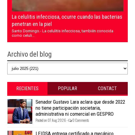
La celulitis infecciosa, ocurre cuando las bacterias
penetran en la piel
Santo Domingo.- La celulitis infecciosa, también conocida
como celuli...
Archivo del blog
RECIENTES
POPULAR
CONTACT
Senador Gustavo Lara aclara que desde 2022
no tiene participación societaria,
administrativa ni comercial en GESPRO
Posted on 07 Aug 2026 -
0 Comments
LEIDSA entrega certificado a mecánico