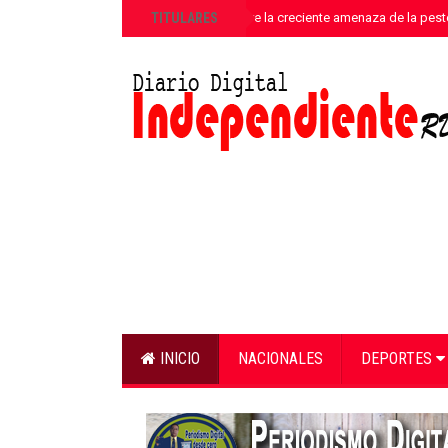
»
TITULARES
ANPA alerta sobre la creciente amenaza de la pest
INICIO
NACIONALES
DEPORTES