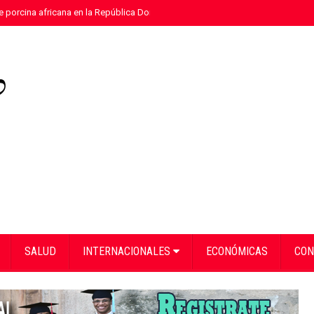
e porcina africana en la República Dominicana
»
Eloy Tejera gana el Premio
SALUD
INTERNACIONALES
ECONÓMICAS
CON