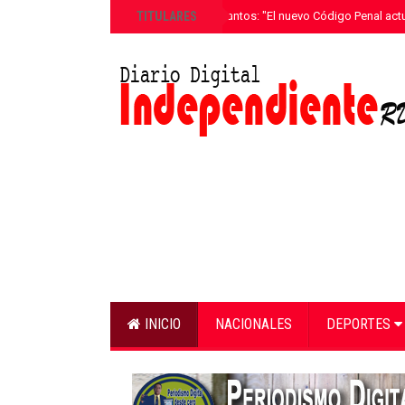
»
TITULARES
Ricardo de los Santos: "El nuevo Código Penal actu
INICIO
NACIONALES
DEPORTES