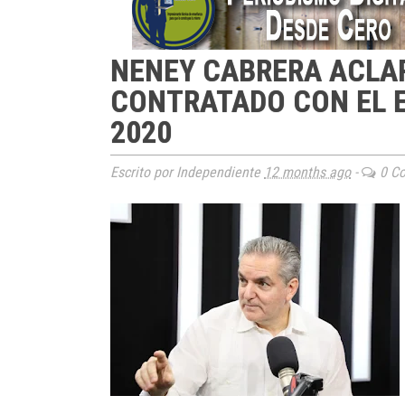
NENEY CABRERA ACLAR
CONTRATADO CON EL 
2020
Escrito por Independiente
12 months ago
-
0 Co