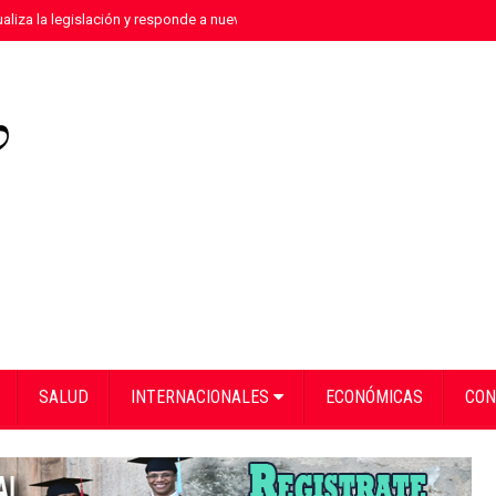
aliza la legislación y responde a nuevas realidades delictivas"
»
Equipo de 
SALUD
INTERNACIONALES
ECONÓMICAS
CON