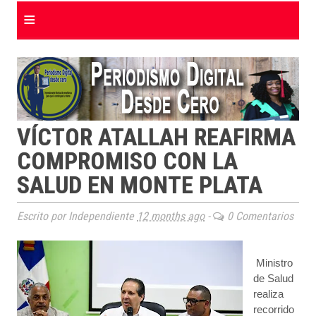
≡
VÍCTOR ATALLAH REAFIRMA
COMPROMISO CON LA
SALUD EN MONTE PLATA
Escrito por Independiente
12 months ago
-
0 Comentarios
Ministro
de Salud
realiza
recorrido