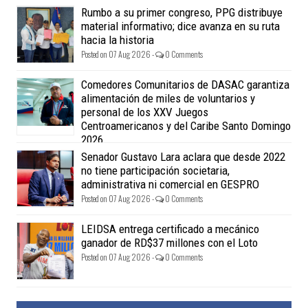
Rumbo a su primer congreso, PPG distribuye
material informativo; dice avanza en su ruta
hacia la historia
Posted on 07 Aug 2026 -
0 Comments
Comedores Comunitarios de DASAC garantiza
alimentación de miles de voluntarios y
personal de los XXV Juegos
Centroamericanos y del Caribe Santo Domingo
2026
Posted on 07 Aug 2026 -
0 Comments
Senador Gustavo Lara aclara que desde 2022
no tiene participación societaria,
administrativa ni comercial en GESPRO
Posted on 07 Aug 2026 -
0 Comments
LEIDSA entrega certificado a mecánico
ganador de RD$37 millones con el Loto
Posted on 07 Aug 2026 -
0 Comments