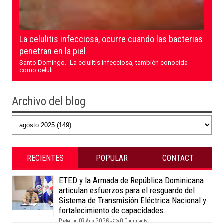
La celulitis infecciosa, ocurre cuando las bacterias
penetran en la piel
Santo Domingo.- La celulitis infecciosa, también conocida
como celuli...
Archivo del blog
RECIENTES
POPULAR
CONTACT
ETED y la Armada de República Dominicana
articulan esfuerzos para el resguardo del
Sistema de Transmisión Eléctrica Nacional y
fortalecimiento de capacidades.
Posted on 07 Aug 2026 -
0 Comments