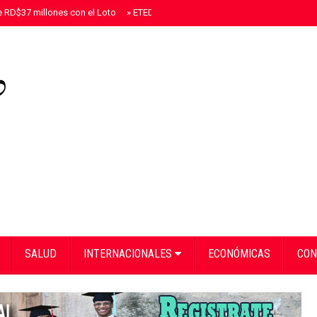
 RD$37 millones con el Loto
»
ETED realizará mantenimiento correctivo en lí
SALUD
INTERNACIONALES
ECONÓMICAS
CON