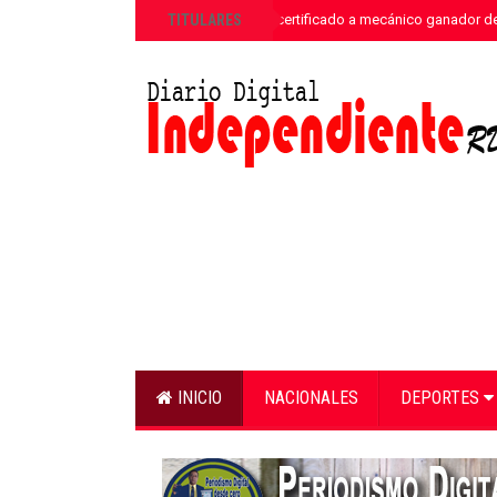
»
TITULARES
LEIDSA entrega certificado a mecánico ganador de
INICIO
NACIONALES
DEPORTES