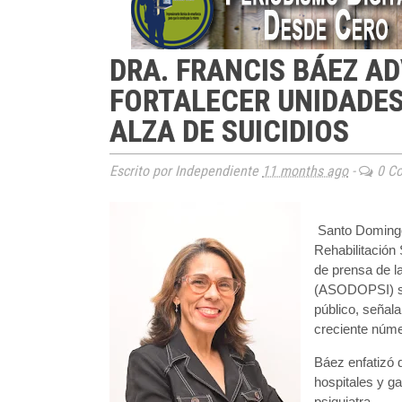
DRA. FRANCIS BÁEZ A
FORTALECER UNIDADES
ALZA DE SUICIDIOS
Escrito por Independiente
11 months ago
-
0 Co
Santo Domingo
Rehabilitación
de prensa de l
(ASODOPSI) sob
público, señala
creciente núme
Báez enfatizó q
hospitales y g
psiquiatra.