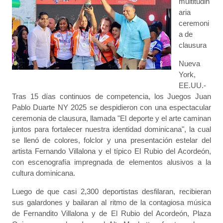
multitudin
aria
ceremoni
a de
clausura
Nueva
York,
EE.UU.-
Tras 15 días continuos de competencia, los Juegos Juan
Pablo Duarte NY 2025 se despidieron con una espectacular
ceremonia de clausura, llamada "El deporte y el arte caminan
juntos para fortalecer nuestra identidad dominicana", la cual
se llenó de colores, folclor y una presentación estelar del
artista Fernando Villalona y el típico El Rubio del Acordeón,
con escenografía impregnada de elementos alusivos a la
cultura dominicana.
Luego de que casi 2,300 deportistas desfilaran, recibieran
sus galardones y bailaran al ritmo de la contagiosa música
de Fernandito Villalona y de El Rubio del Acordeón, Plaza