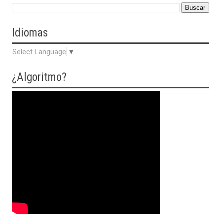
Idiomas
Select Language
▼
¿Algoritmo?