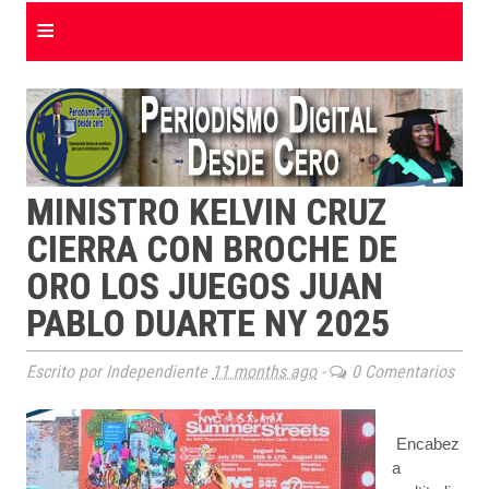
≡
MINISTRO KELVIN CRUZ
CIERRA CON BROCHE DE
ORO LOS JUEGOS JUAN
PABLO DUARTE NY 2025
Escrito por Independiente
11 months ago
-
0 Comentarios
Encabez
a