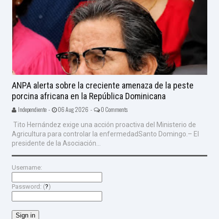
ANPA alerta sobre la creciente amenaza de la peste
porcina africana en la República Dominicana
Independiente -
06 Aug 2026 -
0 Comments
Tito Hernández exige una acción proactiva del Ministerio de
Agricultura para controlar la enfermedadSanto Domingo.– El
presidente de la Asociación...
Username:
Password: (
?
)