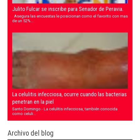
Julito Fulcar se inscribe para Senador de Peravia.
Asegura las encuestas le posicionan como el favorito con mas
de un 52%...
La celulitis infecciosa, ocurre cuando las bacterias
penetran en la piel
Santo Domingo.- La celulitis infecciosa, también conocida
como celuli...
Archivo del blog