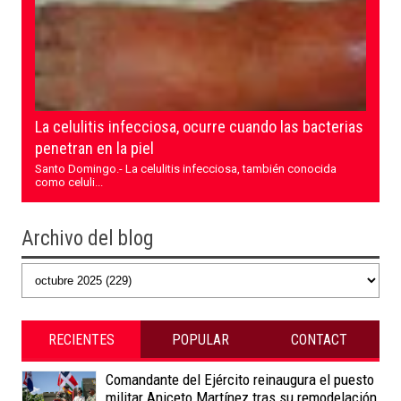
La celulitis infecciosa, ocurre cuando las bacterias
penetran en la piel
Santo Domingo.- La celulitis infecciosa, también conocida
como celuli...
Archivo del blog
RECIENTES
POPULAR
CONTACT
Comandante del Ejército reinaugura el puesto
militar Aniceto Martínez tras su remodelación