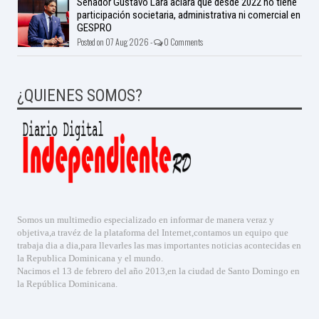
Senador Gustavo Lara aclara que desde 2022 no tiene
participación societaria, administrativa ni comercial en
GESPRO
Posted on 07 Aug 2026 -
0 Comments
¿QUIENES SOMOS?
Somos un multimedio especializado en informar de manera veraz y
objetiva,a travéz de la plataforma del Internet,contamos un equipo que
trabaja dia a dia,para llevarles las mas importantes noticias acontecidas en
la Republica Dominicana y el mundo.
Nacimos el 13 de febrero del año 2013,en la ciudad de Santo Domingo en
la República Dominicana.