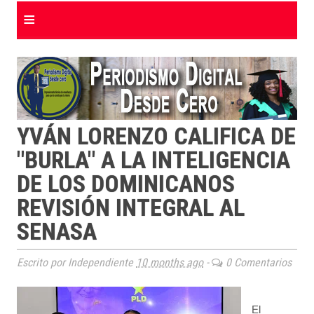
≡
YVÁN LORENZO CALIFICA DE
"BURLA" A LA INTELIGENCIA
DE LOS DOMINICANOS
REVISIÓN INTEGRAL AL
SENASA
Escrito por Independiente
10 months ago
-
0 Comentarios
El