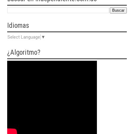
Idiomas
Select Language
▼
¿Algoritmo?