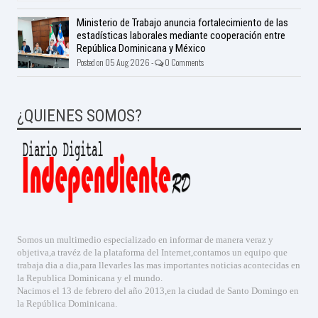
Ministerio de Trabajo anuncia fortalecimiento de las
estadísticas laborales mediante cooperación entre
República Dominicana y México
Posted on 05 Aug 2026 -
0 Comments
¿QUIENES SOMOS?
Somos un multimedio especializado en informar de manera veraz y
objetiva,a travéz de la plataforma del Internet,contamos un equipo que
trabaja dia a dia,para llevarles las mas importantes noticias acontecidas en
la Republica Dominicana y el mundo.
Nacimos el 13 de febrero del año 2013,en la ciudad de Santo Domingo en
la República Dominicana.