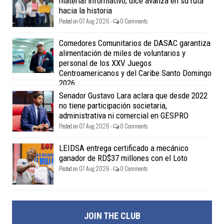
material informativo; dice avanza en su ruta
hacia la historia
Posted on 07 Aug 2026 -
0 Comments
Comedores Comunitarios de DASAC garantiza
alimentación de miles de voluntarios y
personal de los XXV Juegos
Centroamericanos y del Caribe Santo Domingo
2026
Posted on 07 Aug 2026 -
0 Comments
Senador Gustavo Lara aclara que desde 2022
no tiene participación societaria,
administrativa ni comercial en GESPRO
Posted on 07 Aug 2026 -
0 Comments
LEIDSA entrega certificado a mecánico
ganador de RD$37 millones con el Loto
Posted on 07 Aug 2026 -
0 Comments
JOIN THE CLUB