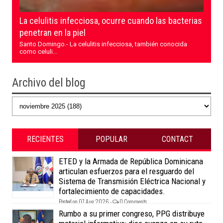
La celulitis infecciosa, ocurre cuando las bacterias
penetran en la piel
Santo Domingo.- La celulitis infecciosa, también conocida
como celuli...
Archivo del blog
RECIENTES
POPULAR
CONTACT
ETED y la Armada de República Dominicana
articulan esfuerzos para el resguardo del
Sistema de Transmisión Eléctrica Nacional y
fortalecimiento de capacidades.
Posted on 07 Aug 2026 -
0 Comments
Rumbo a su primer congreso, PPG distribuye