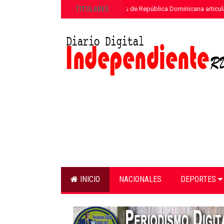
»
TITULARES
ETED y la Armada de República Dominicana articula
INICIO
NACIONALES
DEPORTES