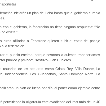
nsportistas.
ederación iniciarán un plan de lucha hasta que el gobierno cumpla
ses.
o con el gobierno, la federación no tiene ninguna respuesta: “No
no existe.”
as rutas afiliadas a Fenatrano quieren subir el costo del pasaje
 a la federación.
irar el pueblo encima, porque nosotros a quienes transportamos
tor público y privado”, sostuvo Juan Hubieres.
 usuarios de los sectores como Cristo Rey, Villa Duarte, La
ro, Independencia, Los Guaricanos, Santo Domingo Norte, La
realizarán un plan de lucha por día, al poner como ejemplo como
é permitiendo la oligarquía este evadiendo del Itbis más de un 40