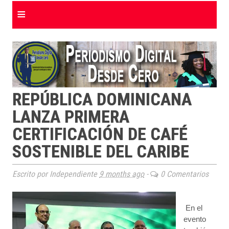
≡
REPÚBLICA DOMINICANA
LANZA PRIMERA
CERTIFICACIÓN DE CAFÉ
SOSTENIBLE DEL CARIBE
Escrito por Independiente
9 months ago
-
0 Comentarios
En el
evento