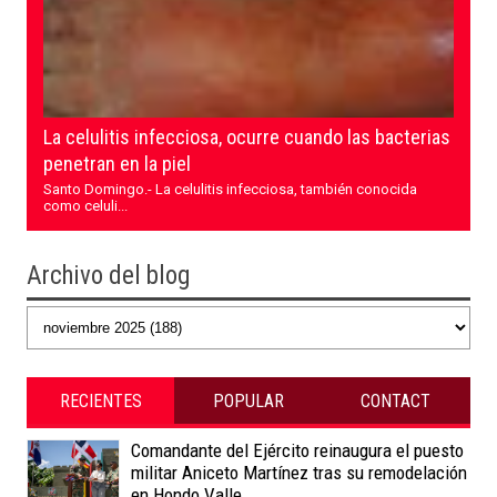
La celulitis infecciosa, ocurre cuando las bacterias
penetran en la piel
Santo Domingo.- La celulitis infecciosa, también conocida
como celuli...
Archivo del blog
RECIENTES
POPULAR
CONTACT
Comandante del Ejército reinaugura el puesto
militar Aniceto Martínez tras su remodelación
en Hondo Valle