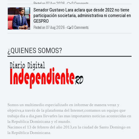
Posted on 07 Aug 2026 -
0 Comments
Senador Gustavo Lara aclara que desde 2022 no tiene
participación societaria, administrativa ni comercial en
GESPRO
Posted on 07 Aug 2026 -
0 Comments
¿QUIENES SOMOS?
Somos un multimedio especializado en informar de manera veraz y
objetiva,a travéz de la plataforma del Internet,contamos un equipo que
trabaja dia a dia,para llevarles las mas importantes noticias acontecidas en
la Republica Dominicana y el mundo.
Nacimos el 13 de febrero del año 2013,en la ciudad de Santo Domingo en
la República Dominicana.