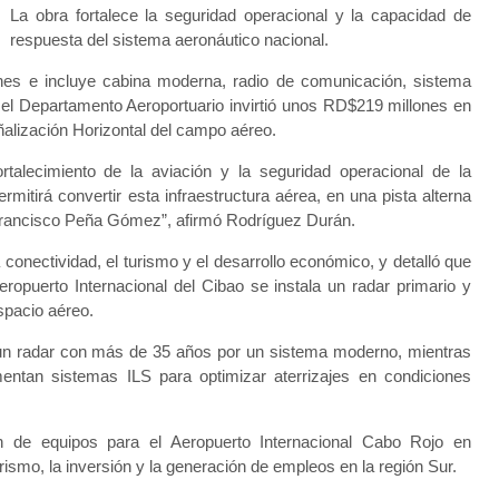
La obra fortalece la seguridad operacional y la capacidad de
respuesta del sistema aeronáutico nacional.
nes e incluye cabina moderna, radio de comunicación, sistema
l Departamento Aeroportuario invirtió unos RD$219 millones en
ñalización Horizontal del campo aéreo.
alecimiento de la aviación y la seguridad operacional de la
mitirá convertir esta infraestructura aérea, en una pista alterna
Francisco Peña Gómez”, afirmó Rodríguez Durán.
onectividad, el turismo y el desarrollo económico, y detalló que
ropuerto Internacional del Cibao se instala un radar primario y
espacio aéreo.
 un radar con más de 35 años por un sistema moderno, mientras
tan sistemas ILS para optimizar aterrizajes en condiciones
n de equipos para el Aeropuerto Internacional Cabo Rojo en
rismo, la inversión y la generación de empleos en la región Sur.