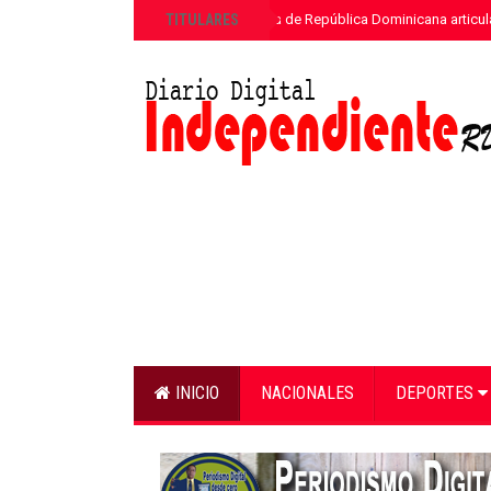
»
TITULARES
ETED y la Armada de República Dominicana articula
INICIO
NACIONALES
DEPORTES