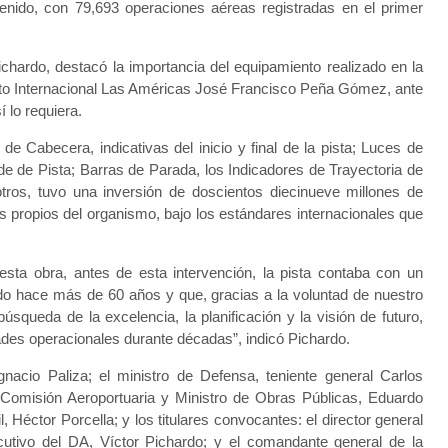
enido, con 79,693 operaciones aéreas registradas en el primer
Pichardo, destacó la importancia del equipamiento realizado en la
erto Internacional Las Américas José Francisco Peña Gómez, ante
 lo requiera.
de Cabecera, indicativas del inicio y final de la pista; Luces de
de Pista; Barras de Parada, los Indicadores de Trayectoria de
tros, tuvo una inversión de doscientos diecinueve millones de
 propios del organismo, bajo los estándares internacionales que
ta obra, antes de esta intervención, la pista contaba con un
ado hace más de 60 años y que, gracias a la voluntad de nuestro
squeda de la excelencia, la planificación y la visión de futuro,
ades operacionales durante décadas”, indicó Pichardo.
Ignacio Paliza; el ministro de Defensa, teniente general Carlos
Comisión Aeroportuaria y Ministro de Obras Públicas, Eduardo
l, Héctor Porcella; y los titulares convocantes: el director general
cutivo del DA, Víctor Pichardo; y el comandante general de la