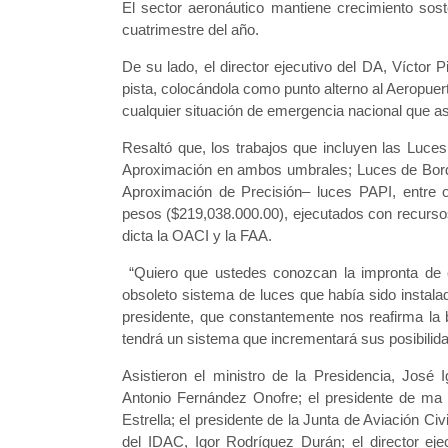
El sector aeronáutico mantiene crecimiento sost
cuatrimestre del año.
De su lado, el director ejecutivo del DA, Víctor 
pista, colocándola como punto alterno al Aeropu
cualquier situación de emergencia nacional que así
Resaltó que, los trabajos que incluyen las Luces 
Aproximación en ambos umbrales; Luces de Borde 
Aproximación de Precisión– luces PAPI, entre o
pesos ($219,038.000.00), ejecutados con recursos
dicta la OACI y la FAA.
“Quiero que ustedes conozcan la impronta de es
obsoleto sistema de luces que había sido instal
presidente, que constantemente nos reafirma la bú
tendrá un sistema que incrementará sus posibilid
Asistieron el ministro de la Presidencia, José 
Antonio Fernández Onofre; el presidente de ma 
Estrella; el presidente de la Junta de Aviación Civi
del IDAC, Igor Rodríguez Durán; el director eje