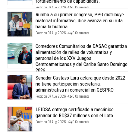
fortalecimiento de capacidades.
Posted on 07 Aug 2026 -
0 Comments
Rumbo a su primer congreso, PPG distribuye
material informativo; dice avanza en su ruta
hacia la historia
Posted on 07 Aug 2026 -
0 Comments
Comedores Comunitarios de DASAC garantiza
alimentación de miles de voluntarios y
personal de los XXV Juegos
Centroamericanos y del Caribe Santo Domingo
2026
Posted on 07 Aug 2026 -
0 Comments
Senador Gustavo Lara aclara que desde 2022
no tiene participación societaria,
administrativa ni comercial en GESPRO
Posted on 07 Aug 2026 -
0 Comments
LEIDSA entrega certificado a mecánico
ganador de RD$37 millones con el Loto
Posted on 07 Aug 2026 -
0 Comments