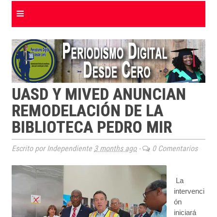
≡
UASD Y MIVED ANUNCIAN
REMODELACIÓN DE LA
BIBLIOTECA PEDRO MIR
Escrito por Independiente
3 months ago
-
0 Comentarios
La
intervenci
ón
iniciará