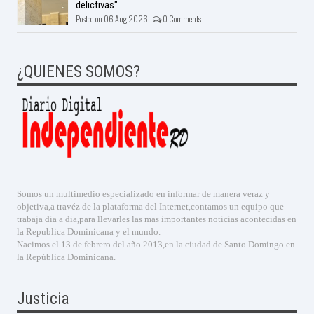
delictivas"
Posted on 06 Aug 2026 -
0 Comments
¿QUIENES SOMOS?
Somos un multimedio especializado en informar de manera veraz y
objetiva,a travéz de la plataforma del Internet,contamos un equipo que
trabaja dia a dia,para llevarles las mas importantes noticias acontecidas en
la Republica Dominicana y el mundo.
Nacimos el 13 de febrero del año 2013,en la ciudad de Santo Domingo en
la República Dominicana.
Justicia