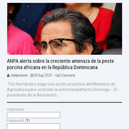
ANPA alerta sobre la creciente amenaza de la peste
porcina africana en la República Dominicana
Independiente -
06 Aug 2026 -
0 Comments
Tito Hernández exige una acción proactiva del Ministerio de
Agricultura para controlar la enfermedadSanto Domingo.– El
presidente de la Asociación...
Username:
Password: (
?
)