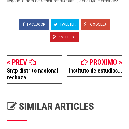
llegado la hora de recibir respuestas.”, concluyó Hernández.
FACEBOOK
TWEETER
GOOGLE+
PINTEREST
« PREV
PROXIMO »
Sntp distrito nacional
Instituto de estudios...
rechaza...
SIMILAR ARTICLES