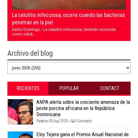
La celulitis infecciosa, ocurre cuando las bacterias
penetran en la piel
Santo Domingo.- La celulitis infecciosa, también conocida
como celuli...
Archivo del blog
RECIENTES
POPULAR
CONTACT
ANPA alerta sobre la creciente amenaza de la
peste porcina africana en la República
Dominicana
Posted on 06 Aug 2026 -
0 Comments
Eloy Tejera gana el Premio Anual Nacional de