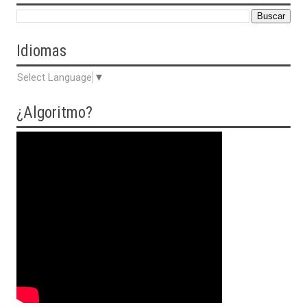
Idiomas
Select Language
▼
¿Algoritmo?