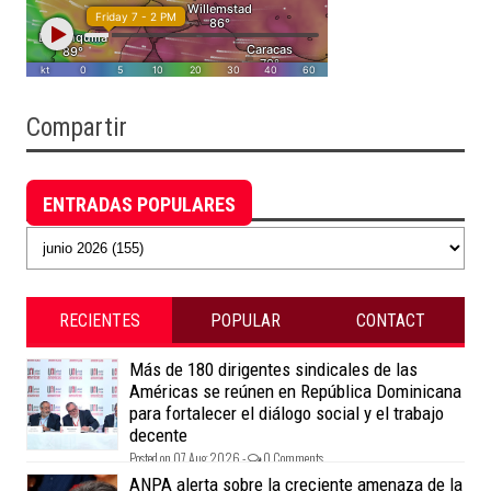
Compartir
Archivo del blog
ENTRADAS POPULARES
RECIENTES
POPULAR
CONTACT
Más de 180 dirigentes sindicales de las
Américas se reúnen en República Dominicana
para fortalecer el diálogo social y el trabajo
decente
Posted on 07 Aug 2026 -
0 Comments
ANPA alerta sobre la creciente amenaza de la