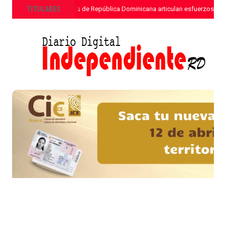
»
TITULARES
ETED y la Armada de República Dominicana articulan esfuerzos para