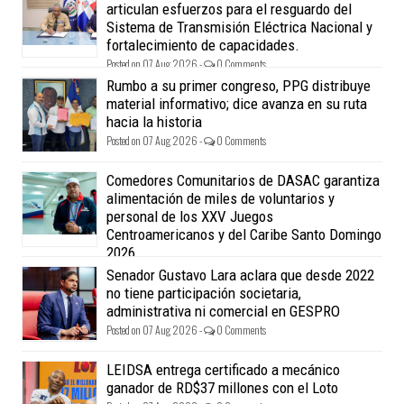
articulan esfuerzos para el resguardo del
Sistema de Transmisión Eléctrica Nacional y
fortalecimiento de capacidades.
Posted on 07 Aug 2026 -
0 Comments
Rumbo a su primer congreso, PPG distribuye
material informativo; dice avanza en su ruta
hacia la historia
Posted on 07 Aug 2026 -
0 Comments
Comedores Comunitarios de DASAC garantiza
alimentación de miles de voluntarios y
personal de los XXV Juegos
Centroamericanos y del Caribe Santo Domingo
2026
Posted on 07 Aug 2026 -
0 Comments
Senador Gustavo Lara aclara que desde 2022
no tiene participación societaria,
administrativa ni comercial en GESPRO
Posted on 07 Aug 2026 -
0 Comments
LEIDSA entrega certificado a mecánico
ganador de RD$37 millones con el Loto