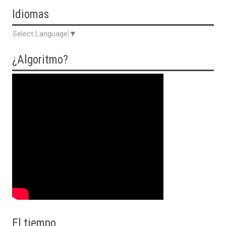
Idiomas
Select Language
▼
¿Algoritmo?
El tiempo