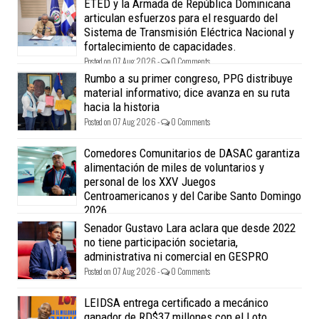
ETED y la Armada de República Dominicana
articulan esfuerzos para el resguardo del
Sistema de Transmisión Eléctrica Nacional y
fortalecimiento de capacidades.
Posted on 07 Aug 2026 -
0 Comments
Rumbo a su primer congreso, PPG distribuye
material informativo; dice avanza en su ruta
hacia la historia
Posted on 07 Aug 2026 -
0 Comments
Comedores Comunitarios de DASAC garantiza
alimentación de miles de voluntarios y
personal de los XXV Juegos
Centroamericanos y del Caribe Santo Domingo
2026
Posted on 07 Aug 2026 -
0 Comments
Senador Gustavo Lara aclara que desde 2022
no tiene participación societaria,
administrativa ni comercial en GESPRO
Posted on 07 Aug 2026 -
0 Comments
LEIDSA entrega certificado a mecánico
ganador de RD$37 millones con el Loto