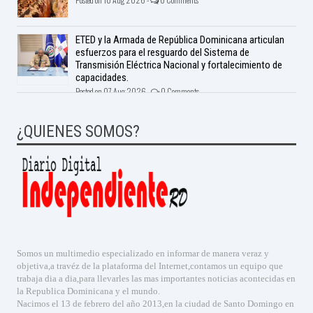
ETED y la Armada de República Dominicana articulan
esfuerzos para el resguardo del Sistema de
Transmisión Eléctrica Nacional y fortalecimiento de
capacidades.
Posted on 07 Aug 2026 -
0 Comments
¿QUIENES SOMOS?
Somos un multimedio especializado en informar de manera veraz y
objetiva,a travéz de la plataforma del Internet,contamos un equipo que
trabaja dia a dia,para llevarles las mas importantes noticias acontecidas en
la Republica Dominicana y el mundo.
Nacimos el 13 de febrero del año 2013,en la ciudad de Santo Domingo en