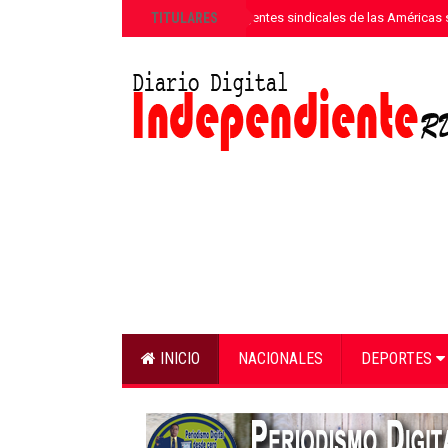
»
TITULARES
Más de 180 dirigentes sindicales de las Américas s
INICIO
NACIONALES
DEPORTES