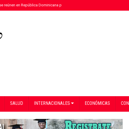
e reúnen en República Dominicana para fortalecer el diálogo social y el traba
SALUD
INTERNACIONALES
ECONÓMICAS
CON