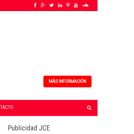
jo decente
»
ANPA alerta sobre la creciente amenaza de la peste porcina af
MÁS INFORMACIÓN
TACTO
Publicidad JCE