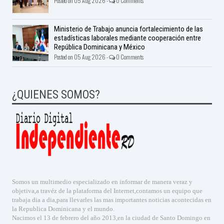
Posted on 05 Aug 2026 -
0 Comments
Ministerio de Trabajo anuncia fortalecimiento de las
estadísticas laborales mediante cooperación entre
República Dominicana y México
Posted on 05 Aug 2026 -
0 Comments
¿QUIENES SOMOS?
Somos un multimedio especializado en informar de manera veraz y
objetiva,a travéz de la plataforma del Internet,contamos un equipo que
trabaja dia a dia,para llevarles las mas importantes noticias acontecidas en
la Republica Dominicana y el mundo.
Nacimos el 13 de febrero del año 2013,en la ciudad de Santo Domingo en