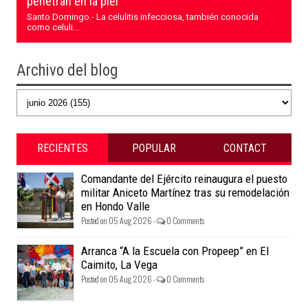
penetran en la piel
Santo Domingo.- La celulitis infecciosa, también conocida
como celuli...
Archivo del blog
RECIENTES
POPULAR
CONTACT
Comandante del Ejército reinaugura el puesto
militar Aniceto Martínez tras su remodelación
en Hondo Valle
Posted on 05 Aug 2026 -
0 Comments
Arranca “A la Escuela con Propeep” en El
Caimito, La Vega
Posted on 05 Aug 2026 -
0 Comments