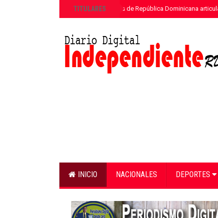
»
TITULARES
ETED y la Armada de República Dominicana articula
INICIO
NACIONALES
DEPORTES