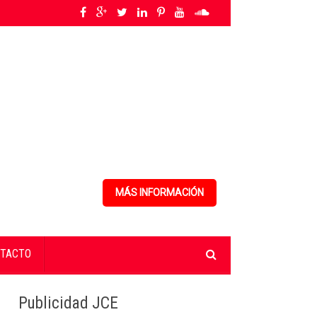
jo decente
»
ANPA alerta sobre la creciente amenaza de la peste porcina af
MÁS INFORMACIÓN
TACTO
Publicidad JCE