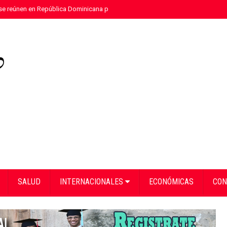
e reúnen en República Dominicana para fortalecer el diálogo social y el traba
SALUD
INTERNACIONALES
ECONÓMICAS
CON