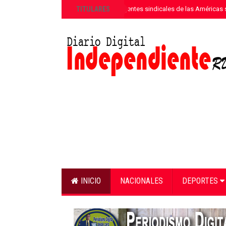
»
TITULARES
Más de 180 dirigentes sindicales de las Américas s
INICIO
NACIONALES
DEPORTES