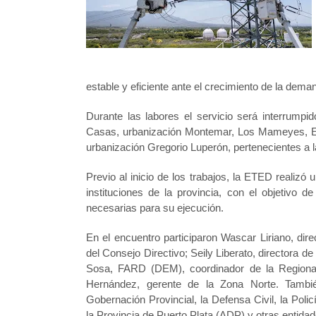
estable y eficiente ante el crecimiento de la dema
Durante las labores el servicio será interrump
Casas, urbanización Montemar, Los Mameyes, Ens
urbanización Gregorio Luperón, pertenecientes a l
Previo al inicio de los trabajos, la ETED realizó
instituciones de la provincia, con el objetivo 
necesarias para su ejecución.
En el encuentro participaron Wascar Liriano, dir
del Consejo Directivo; Seily Liberato, directora 
Sosa, FARD (DEM), coordinador de la Regional 
Hernández, gerente de la Zona Norte. También
Gobernación Provincial, la Defensa Civil, la Polic
la Provincia de Puerto Plata (ADP) y otras entida