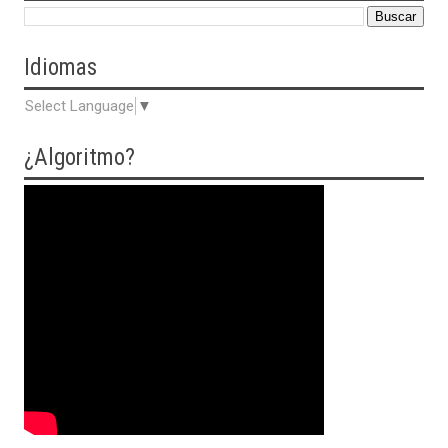
Idiomas
Select Language
▼
¿Algoritmo?