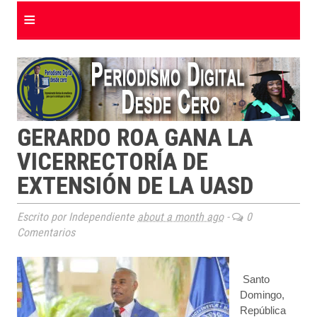
≡
GERARDO ROA GANA LA
VICERRECTORÍA DE
EXTENSIÓN DE LA UASD
Escrito por Independiente
about a month ago
-
0
Comentarios
Santo
Domingo,
República