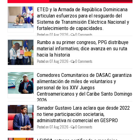
ETED y la Armada de República Dominicana
articulan esfuerzos para el resguardo del
Sistema de Transmisión Eléctrica Nacional y
fortalecimiento de capacidades.
Posted on 07 Aug 2026 -
0 Comments
Rumbo a su primer congreso, PPG distribuye
material informativo; dice avanza en su ruta
hacia la historia
Posted on 07 Aug 2026 -
0 Comments
Comedores Comunitarios de DASAC garantiza
alimentación de miles de voluntarios y
personal de los XXV Juegos
Centroamericanos y del Caribe Santo Domingo
2026
Posted on 07 Aug 2026 -
0 Comments
Senador Gustavo Lara aclara que desde 2022
no tiene participación societaria,
administrativa ni comercial en GESPRO
Posted on 07 Aug 2026 -
0 Comments