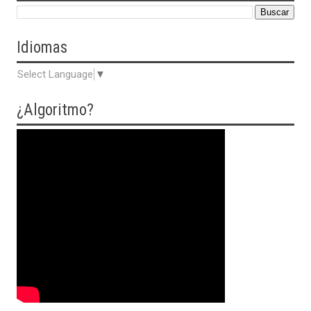
Idiomas
Select Language
▼
¿Algoritmo?