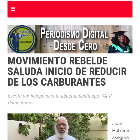
≡
MOVIMIENTO REBELDE
SALUDA INICIO DE REDUCIR
DE LOS CARBURANTES
Escrito por Independiente
about a month ago
-
0
Comentarios
Juan
Hubieres
asegura