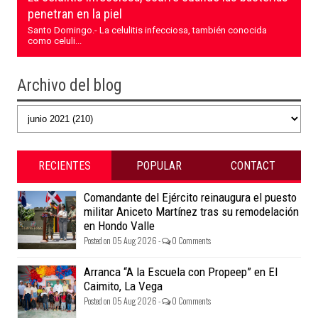
penetran en la piel
Santo Domingo.- La celulitis infecciosa, también conocida
como celuli...
Archivo del blog
RECIENTES
POPULAR
CONTACT
Comandante del Ejército reinaugura el puesto
militar Aniceto Martínez tras su remodelación
en Hondo Valle
Posted on 05 Aug 2026 -
0 Comments
Arranca “A la Escuela con Propeep” en El
Caimito, La Vega
Posted on 05 Aug 2026 -
0 Comments