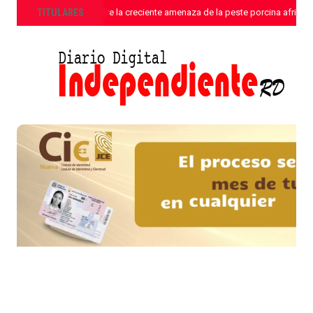
»
TITULARES
ANPA alerta sobre la creciente amenaza de la peste porcina africa