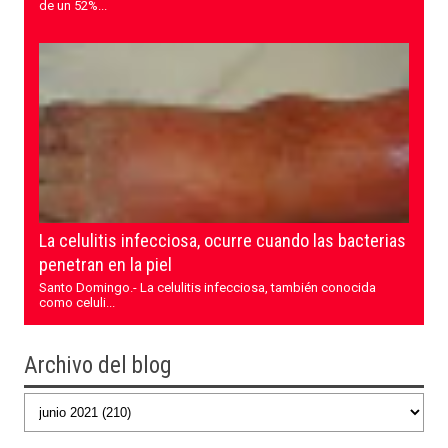
de un 52%...
La celulitis infecciosa, ocurre cuando las bacterias
penetran en la piel
Santo Domingo.- La celulitis infecciosa, también conocida
como celuli...
Archivo del blog