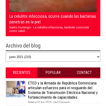
La celulitis infecciosa, ocurre cuando las bacterias
penetran en la piel
Santo Domingo.- La celulitis infecciosa, también conocida
como celuli...
Archivo del blog
RECIENTES
POPULAR
CONTACT
ETED y la Armada de República Dominicana
articulan esfuerzos para el resguardo del
Sistema de Transmisión Eléctrica Nacional y
fortalecimiento de capacidades.
Posted on 07 Aug 2026 -
0 Comments