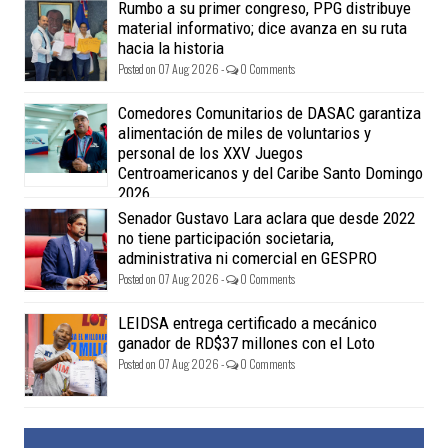
Rumbo a su primer congreso, PPG distribuye
material informativo; dice avanza en su ruta
hacia la historia
Posted on 07 Aug 2026 -
0 Comments
Comedores Comunitarios de DASAC garantiza
alimentación de miles de voluntarios y
personal de los XXV Juegos
Centroamericanos y del Caribe Santo Domingo
2026
Posted on 07 Aug 2026 -
0 Comments
Senador Gustavo Lara aclara que desde 2022
no tiene participación societaria,
administrativa ni comercial en GESPRO
Posted on 07 Aug 2026 -
0 Comments
LEIDSA entrega certificado a mecánico
ganador de RD$37 millones con el Loto
Posted on 07 Aug 2026 -
0 Comments