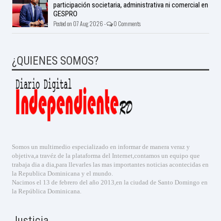
participación societaria, administrativa ni comercial en
GESPRO
Posted on 07 Aug 2026 -
0 Comments
¿QUIENES SOMOS?
Somos un multimedio especializado en informar de manera veraz y
objetiva,a travéz de la plataforma del Internet,contamos un equipo que
trabaja dia a dia,para llevarles las mas importantes noticias acontecidas en
la Republica Dominicana y el mundo.
Nacimos el 13 de febrero del año 2013,en la ciudad de Santo Domingo en
la República Dominicana.
Justicia