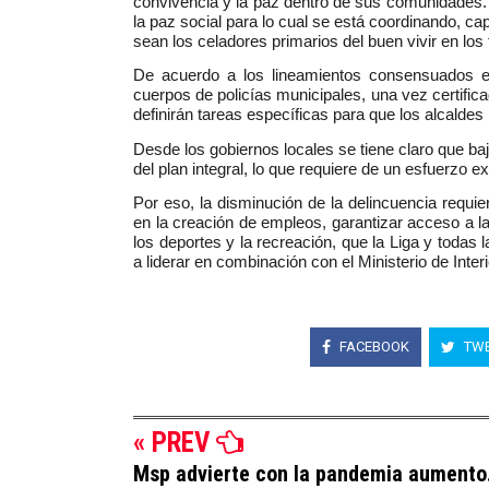
convivencia y la paz dentro de sus comunidades. ”
la paz social para lo cual se está coordinando, ca
sean los celadores primarios del buen vivir en los te
De acuerdo a los lineamientos consensuados e
cuerpos de policías municipales, una vez certific
definirán tareas específicas para que los alcald
Desde los gobiernos locales se tiene claro que baj
del plan integral, lo que requiere de un esfuerzo ex
Por eso, la disminución de la delincuencia requie
en la creación de empleos, garantizar acceso a la
los deportes y la recreación, que la Liga y todas 
a liderar en combinación con el Ministerio de Interi
FACEBOOK
TWE
« PREV
Msp advierte con la pandemia aumento.