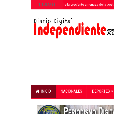
»
TITULARES
ANPA alerta sobre la creciente amenaza de la pest
INICIO
NACIONALES
DEPORTES