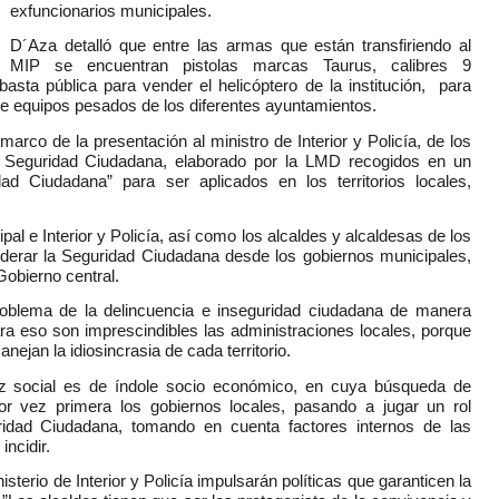
exfuncionarios municipales.
D´Aza detalló que entre las armas que están transfiriendo al
MIP se encuentran pistolas marcas Taurus, calibres 9
asta pública para vender el helicóptero de la institución, para
 de equipos pesados de los diferentes ayuntamientos.
 marco de la presentación al ministro de Interior y Policía, de los
de Seguridad Ciudadana, elaborado por la LMD recogidos en un
 Ciudadana” para ser aplicados en los territorios locales,
pal e Interior y Policía, así como los alcaldes y alcaldesas de los
derar la Seguridad Ciudadana desde los gobiernos municipales,
Gobierno central.
roblema de la delincuencia e inseguridad ciudadana de manera
para eso son imprescindibles las administraciones locales, porque
ejan la idiosincrasia de cada territorio.
az social es de índole socio económico, en cuya búsqueda de
or vez primera los gobiernos locales, pasando a jugar un rol
ridad Ciudadana, tomando en cuenta factores internos de las
ncidir.
nisterio de Interior y Policía impulsarán políticas que garanticen la