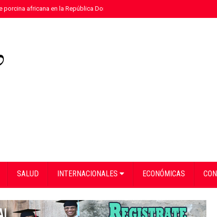
e porcina africana en la República Dominicana
»
Eloy Tejera gana el Premio
SALUD
INTERNACIONALES
ECONÓMICAS
CON