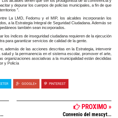
Los alcaldes tienen que ser los protagonista de la convivencia y
pacitar y depurar los cuerpos de policías municipales, a fin de que
rritorios ”.
ntre La LMD, Fedomu y el MIP, los alcaldes incorporarán los
ados, a la Estrategia Integral de Seguridad Ciudadana. Además se
es pedáneos también sean incorporados.
ar los índices de inseguridad ciudadana requieren de la ejecución
tra para garantizar servicios de calidad de la gente.
re, además de las acciones descritas en la Estrategia, intervenir
 salud y la permanencia en el sistema escolar, promover el arte,
las organizaciones asociativas a la municipalidad están decididas
or y Policía
ETER
GOOGLE+
PINTEREST
PROXIMO »
..
Convenio del mescyt...