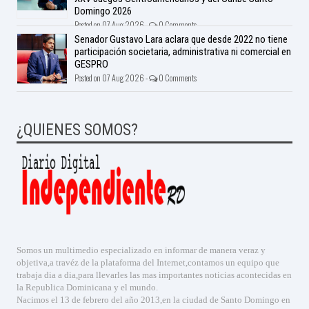
Domingo 2026
Posted on 07 Aug 2026 -
0 Comments
Senador Gustavo Lara aclara que desde 2022 no tiene
participación societaria, administrativa ni comercial en
GESPRO
Posted on 07 Aug 2026 -
0 Comments
¿QUIENES SOMOS?
Somos un multimedio especializado en informar de manera veraz y
objetiva,a travéz de la plataforma del Internet,contamos un equipo que
trabaja dia a dia,para llevarles las mas importantes noticias acontecidas en
la Republica Dominicana y el mundo.
Nacimos el 13 de febrero del año 2013,en la ciudad de Santo Domingo en