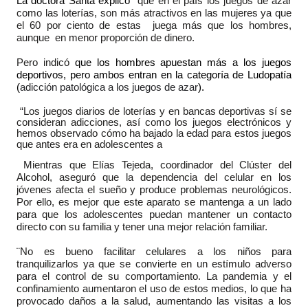
La doctora Santa explicó
que en el país los juegos de azar
como las loterías, son más atractivos en las mujeres ya que
el 60 por ciento de estas juega más que los hombres,
aunque en menor proporción de dinero.
Pero indicó
que los hombres apuestan más a los juegos
deportivos, pero ambos entran en la categoría de Ludopatía
(
adicción patológica a los juegos de azar
).
“Los juegos diarios de loterías y en bancas deportivas sí se
consideran adicciones, así como los juegos electrónicos y
hemos observado cómo ha bajado la edad para estos juegos
que antes era en adolescentes a
Mientras que Elías Tejeda, coordinador del Clúster del
Alcohol, aseguró que la dependencia del celular en los
jóvenes afecta el sueño y produce problemas neurológicos.
Por ello, es mejor que este aparato se mantenga a un lado
para que los adolescentes puedan mantener un contacto
directo con su familia y tener una mejor relación familiar.
¨No es bueno facilitar celulares a los niños para
tranquilizarlos ya que se convierte en un estímulo adverso
para el control de su comportamiento. La pandemia y el
confinamiento aumentaron el uso de estos medios, lo que ha
provocado daños a la salud, aumentando las visitas a los