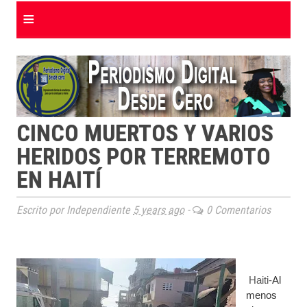
≡
CINCO MUERTOS Y VARIOS
HERIDOS POR TERREMOTO
EN HAITÍ
Escrito por Independiente
5 years ago
-
0 Comentarios
Haiti-
Al
menos