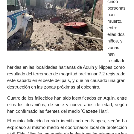
cinco
personas
han
muerto,
entre
ellas dos
niños, y
varias
han
resultado
heridas en las localidades haitianas de Aquin y Nippes como
resultado del terremoto de magnitud preliminar 7,2 registrado
este sábado en el oeste del país, y que ha causado una gran
destrucción en las zonas próximas al epicentro.
Cuatro de los fallecidos han sido identificados en Aquin, entre
ellos los dos niños, de siete y nueve años de edad, según
han confirmado las fuentes del medio 'Gazette Haiti'.
El quinto fallecido ha sido identificado en Nippes, según ha
explicado al mismo medio el coordinador local de protección
civil, Fidel Nicolás, en medio de la destrucción reinante en las