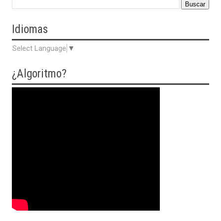
Idiomas
Select Language
▼
¿Algoritmo?