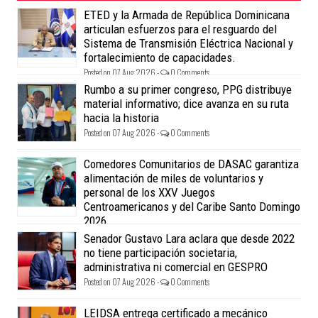
ETED y la Armada de República Dominicana
articulan esfuerzos para el resguardo del
Sistema de Transmisión Eléctrica Nacional y
fortalecimiento de capacidades.
Posted on 07 Aug 2026 -
0 Comments
Rumbo a su primer congreso, PPG distribuye
material informativo; dice avanza en su ruta
hacia la historia
Posted on 07 Aug 2026 -
0 Comments
Comedores Comunitarios de DASAC garantiza
alimentación de miles de voluntarios y
personal de los XXV Juegos
Centroamericanos y del Caribe Santo Domingo
2026
Posted on 07 Aug 2026 -
0 Comments
Senador Gustavo Lara aclara que desde 2022
no tiene participación societaria,
administrativa ni comercial en GESPRO
Posted on 07 Aug 2026 -
0 Comments
LEIDSA entrega certificado a mecánico