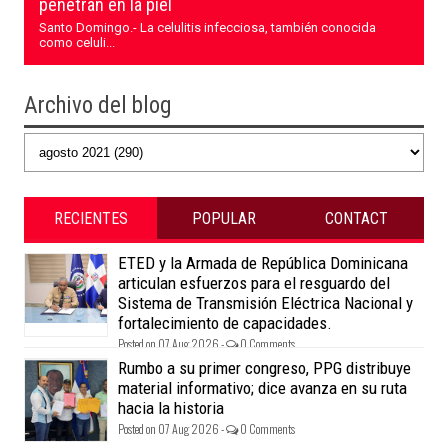
penetran en la piel
Santo Domingo.- La celulitis infecciosa, también conocida
como celuli...
Archivo del blog
RECIENTES
POPULAR
CONTACT
ETED y la Armada de República Dominicana
articulan esfuerzos para el resguardo del
Sistema de Transmisión Eléctrica Nacional y
fortalecimiento de capacidades.
Posted on 07 Aug 2026 -
0 Comments
Rumbo a su primer congreso, PPG distribuye
material informativo; dice avanza en su ruta
hacia la historia
Posted on 07 Aug 2026 -
0 Comments