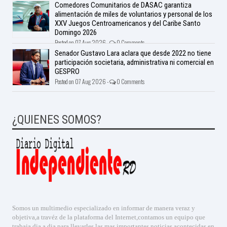
Comedores Comunitarios de DASAC garantiza
alimentación de miles de voluntarios y personal de los
XXV Juegos Centroamericanos y del Caribe Santo
Domingo 2026
Posted on 07 Aug 2026 -
0 Comments
Senador Gustavo Lara aclara que desde 2022 no tiene
participación societaria, administrativa ni comercial en
GESPRO
Posted on 07 Aug 2026 -
0 Comments
¿QUIENES SOMOS?
Somos un multimedio especializado en informar de manera veraz y
objetiva,a travéz de la plataforma del Internet,contamos un equipo que
trabaja dia a dia,para llevarles las mas importantes noticias acontecidas en